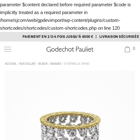
parameter $content declared before required parameter $code is
implicitly treated as a required parameter in
/home/sjcom/web/gpdevimport/wp-content/plugins/custom-
shortcodes/shortcodes/custom-shortcodes.php
on line
120
Skip
PAIEMENT EN 2/3/4 FOIS JUSQU'À 6000 € | LIVRAISON SÉCURISÉE OF
to
0
content
/
/
/
/ ETERNELLE BAND
ACCUEIL
BUCCELLATI
BIJOUX
BAGUES