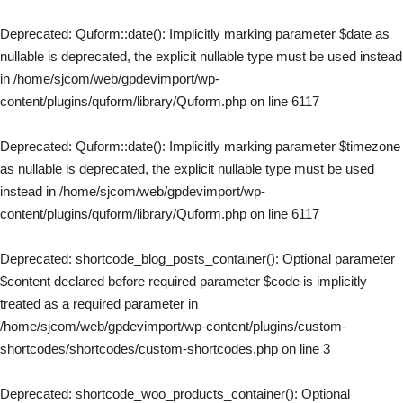
Deprecated
: Quform::date(): Implicitly marking parameter $date as
nullable is deprecated, the explicit nullable type must be used instead
in
/home/sjcom/web/gpdevimport/wp-
content/plugins/quform/library/Quform.php
on line
6117
Deprecated
: Quform::date(): Implicitly marking parameter $timezone
as nullable is deprecated, the explicit nullable type must be used
instead in
/home/sjcom/web/gpdevimport/wp-
content/plugins/quform/library/Quform.php
on line
6117
Deprecated
: shortcode_blog_posts_container(): Optional parameter
$content declared before required parameter $code is implicitly
treated as a required parameter in
/home/sjcom/web/gpdevimport/wp-content/plugins/custom-
shortcodes/shortcodes/custom-shortcodes.php
on line
3
Deprecated
: shortcode_woo_products_container(): Optional