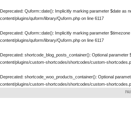
Deprecated
: Quform::date(): Implicitly marking parameter $date as nu
content/plugins/quform/library/Quform.php
on line
6117
Deprecated
: Quform::date(): Implicitly marking parameter $timezone a
content/plugins/quform/library/Quform.php
on line
6117
Deprecated
: shortcode_blog_posts_container(): Optional parameter $
content/plugins/custom-shortcodes/shortcodes/custom-shortcodes.
Deprecated
: shortcode_woo_products_container(): Optional parameter
content/plugins/custom-shortcodes/shortcodes/custom-shortcodes.
Skip
PA
to
content