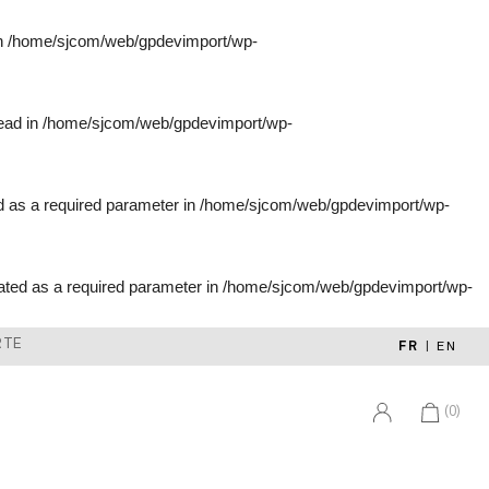
in
/home/sjcom/web/gpdevimport/wp-
tead in
/home/sjcom/web/gpdevimport/wp-
d as a required parameter in
/home/sjcom/web/gpdevimport/wp-
ated as a required parameter in
/home/sjcom/web/gpdevimport/wp-
RTE
FR
|
EN
(0)