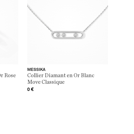
MESSIKA
Or Rose
Collier Diamant en Or Blanc
Move Classique
0
€