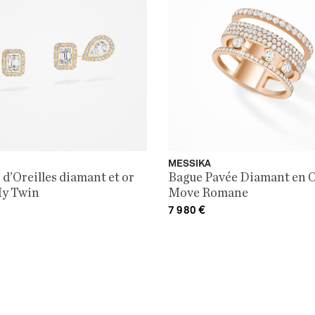
MESSIKA
 d’Oreilles diamant et or
Bague Pavée Diamant en 
My Twin
Move Romane
7 980
€