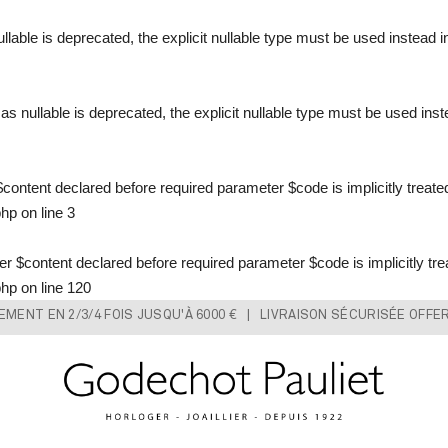
llable is deprecated, the explicit nullable type must be used instead 
s nullable is deprecated, the explicit nullable type must be used ins
content declared before required parameter $code is implicitly treate
php
on line
3
 $content declared before required parameter $code is implicitly tre
php
on line
120
IEMENT EN 2/3/4 FOIS JUSQU'À 6000 € | LIVRAISON SÉCURISÉE OFFE