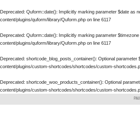
Deprecated
: Quform::date(): Implicitly marking parameter $date as nu
content/plugins/quform/library/Quform.php
on line
6117
Deprecated
: Quform::date(): Implicitly marking parameter $timezone a
content/plugins/quform/library/Quform.php
on line
6117
Deprecated
: shortcode_blog_posts_container(): Optional parameter $
content/plugins/custom-shortcodes/shortcodes/custom-shortcodes.
Deprecated
: shortcode_woo_products_container(): Optional parameter
content/plugins/custom-shortcodes/shortcodes/custom-shortcodes.
Skip
PA
to
content