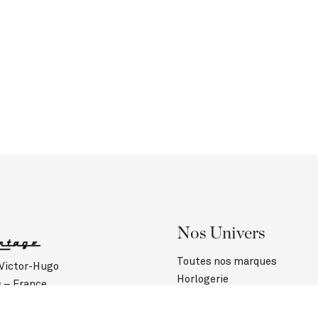
Nos Univers
Toutes nos marques
 Victor-Hugo
Horlogerie
s – France
Joaillerie
1 40 60 00 50
Contact