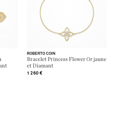
ROBERTO COIN
n
Bracelet Princess Flower Or jaune
ant
et Diamant
1 260
€