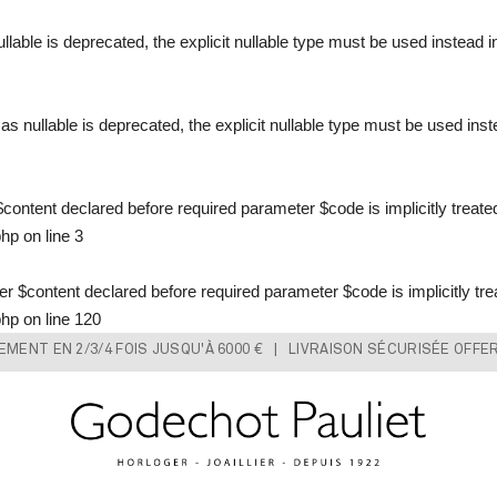
llable is deprecated, the explicit nullable type must be used instead 
s nullable is deprecated, the explicit nullable type must be used ins
content declared before required parameter $code is implicitly treate
php
on line
3
 $content declared before required parameter $code is implicitly tre
php
on line
120
IEMENT EN 2/3/4 FOIS JUSQU'À 6000 € | LIVRAISON SÉCURISÉE OFFE