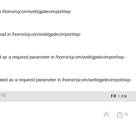
in
/home/sjcom/web/gpdevimport/wp-
tead in
/home/sjcom/web/gpdevimport/wp-
d as a required parameter in
/home/sjcom/web/gpdevimport/wp-
ated as a required parameter in
/home/sjcom/web/gpdevimport/wp-
RTE
FR
|
EN
(0)