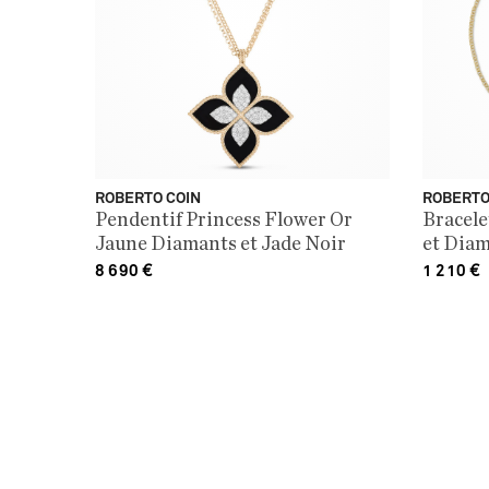
ROBERTO COIN
ROBERTO
Pendentif Princess Flower Or
Bracele
Jaune Diamants et Jade Noir
et Dia
8 690
€
1 210
€