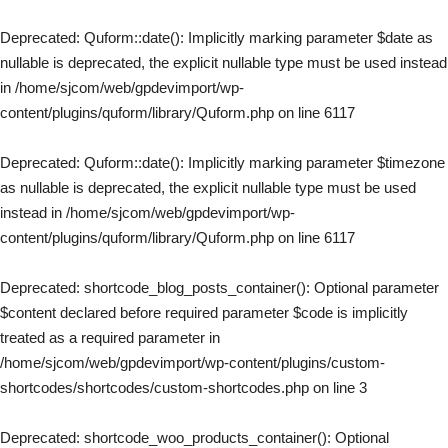
Deprecated
: Quform::date(): Implicitly marking parameter $date as
nullable is deprecated, the explicit nullable type must be used instead
in
/home/sjcom/web/gpdevimport/wp-
content/plugins/quform/library/Quform.php
on line
6117
Deprecated
: Quform::date(): Implicitly marking parameter $timezone
as nullable is deprecated, the explicit nullable type must be used
instead in
/home/sjcom/web/gpdevimport/wp-
content/plugins/quform/library/Quform.php
on line
6117
Deprecated
: shortcode_blog_posts_container(): Optional parameter
$content declared before required parameter $code is implicitly
treated as a required parameter in
/home/sjcom/web/gpdevimport/wp-content/plugins/custom-
shortcodes/shortcodes/custom-shortcodes.php
on line
3
Deprecated
: shortcode_woo_products_container(): Optional