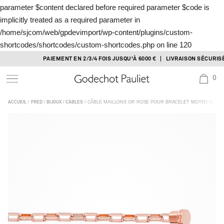
parameter $content declared before required parameter $code is
implicitly treated as a required parameter in
/home/sjcom/web/gpdevimport/wp-content/plugins/custom-
shortcodes/shortcodes/custom-shortcodes.php
on line
120
Skip
PAIEMENT EN 2/3/4 FOIS JUSQU'À 6000 € | LIVRAISON SÉCURISÉE 
to
0
content
/
/
/
/ CÂBLE MAILLONS OR ROSE POUR BRACELET MOYEN MODÈ
ACCUEIL
FRED
BIJOUX
CÂBLES