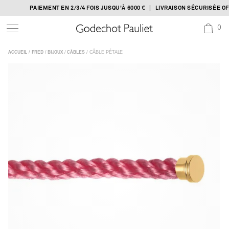
Skip
PAIEMENT EN 2/3/4 FOIS JUSQU'À 6000 € | LIVRAISON SÉCURISÉE OFF
to
0
content
/
/
/
/ CÂBLE PÉTALE
ACCUEIL
FRED
BIJOUX
CÂBLES