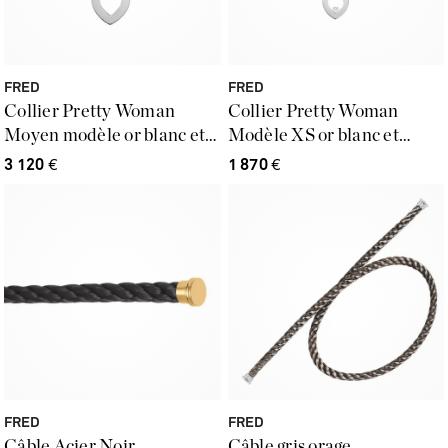
FRED
FRED
Collier Pretty Woman
Collier Pretty Woman
Moyen modèle or blanc et
Modèle XS or blanc et
diamants
diamant
3 120
€
1 870
€
FRED
FRED
Câble Acier Noir
Câble gris orage