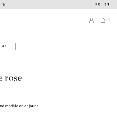
FR
|
EN
RTE
(0)
TRES
e rose
nd modèle en or jaune