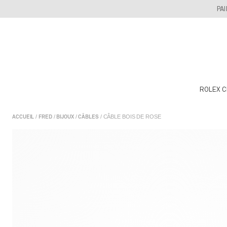
Skip
PA
to
content
ROLEX C
/
/
/
/ CÂBLE BOIS DE ROSE
ACCUEIL
FRED
BIJOUX
CÂBLES