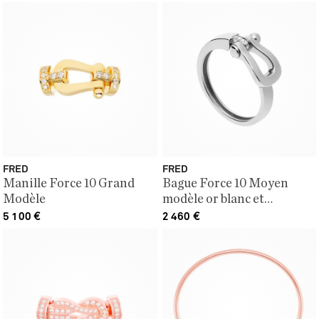
FRED
FRED
Manille Force 10 Grand
Bague Force 10 Moyen
Modèle
modèle or blanc et
diamants
5 100
€
2 460
€