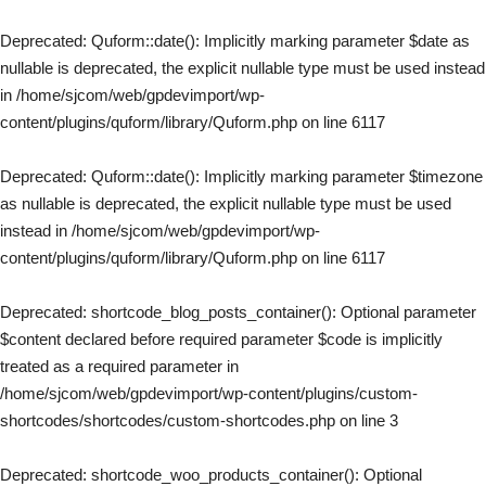
Deprecated
: Quform::date(): Implicitly marking parameter $date as
nullable is deprecated, the explicit nullable type must be used instead
in
/home/sjcom/web/gpdevimport/wp-
content/plugins/quform/library/Quform.php
on line
6117
Deprecated
: Quform::date(): Implicitly marking parameter $timezone
as nullable is deprecated, the explicit nullable type must be used
instead in
/home/sjcom/web/gpdevimport/wp-
content/plugins/quform/library/Quform.php
on line
6117
Deprecated
: shortcode_blog_posts_container(): Optional parameter
$content declared before required parameter $code is implicitly
treated as a required parameter in
/home/sjcom/web/gpdevimport/wp-content/plugins/custom-
shortcodes/shortcodes/custom-shortcodes.php
on line
3
Deprecated
: shortcode_woo_products_container(): Optional