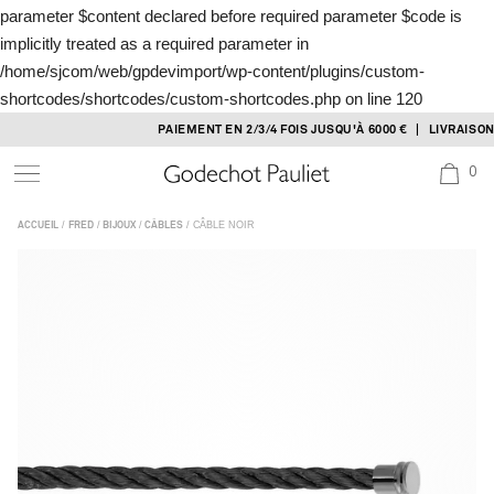
parameter $content declared before required parameter $code is
implicitly treated as a required parameter in
/home/sjcom/web/gpdevimport/wp-content/plugins/custom-
shortcodes/shortcodes/custom-shortcodes.php
on line
120
Skip
PAIEMENT EN 2/3/4 FOIS JUSQU'À 6000 € | LIVRAISON S
to
0
content
/
/
/
/ CÂBLE NOIR
ACCUEIL
FRED
BIJOUX
CÂBLES