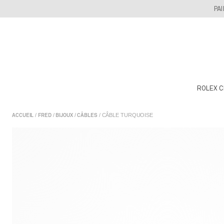
Skip
PA
to
content
ROLEX C
/
/
/
/ CÂBLE TURQUOISE
ACCUEIL
FRED
BIJOUX
CÂBLES