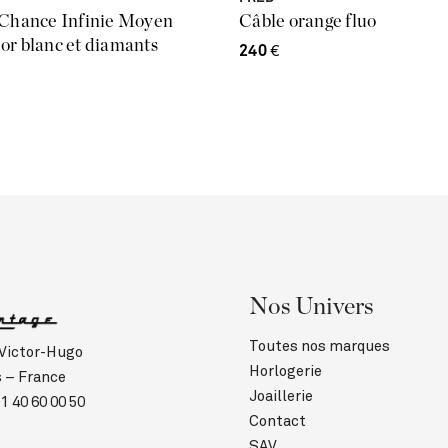
 Chance Infinie Moyen
Câble orange fluo
or blanc et diamants
240
€
Nos Univers
Toutes nos marques
 Victor-Hugo
Horlogerie
s – France
Joaillerie
1 40 60 00 50
Contact
SAV