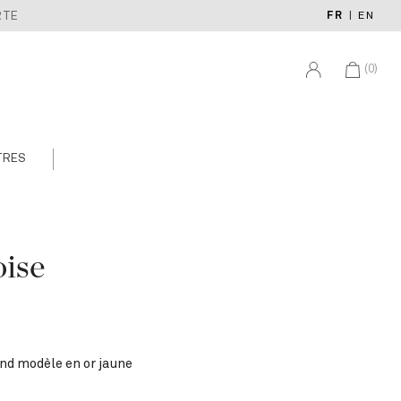
FR
|
EN
RTE
(0)
TRES
oise
nd modèle en or jaune