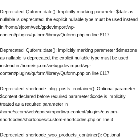
Deprecated
: Quform::date(): Implicitly marking parameter $date as
nullable is deprecated, the explicit nullable type must be used instead
in
/home/sjcom/web/gpdevimport/wp-
content/plugins/quform/library/Quform.php
on line
6117
Deprecated
: Quform::date(): Implicitly marking parameter $timezone
as nullable is deprecated, the explicit nullable type must be used
instead in
/home/sjcom/web/gpdevimport/wp-
content/plugins/quform/library/Quform.php
on line
6117
Deprecated
: shortcode_blog_posts_container(): Optional parameter
$content declared before required parameter $code is implicitly
treated as a required parameter in
/home/sjcom/web/gpdevimport/wp-content/plugins/custom-
shortcodes/shortcodes/custom-shortcodes.php
on line
3
Deprecated
: shortcode_woo_products_container(): Optional