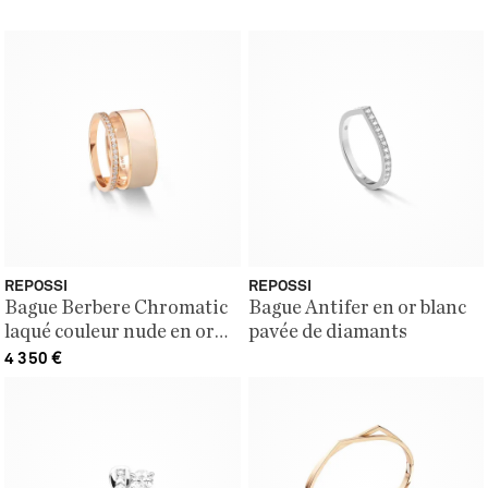
REPOSSI
REPOSSI
Bague Berbere Chromatic
Bague Antifer en or blanc
laqué couleur nude en or
pavée de diamants
rose pavée de diamants
4 350
€