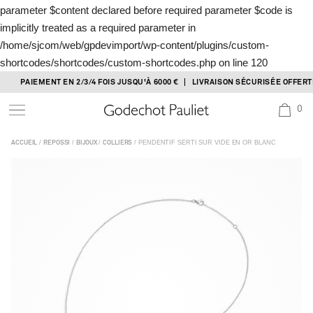
parameter $content declared before required parameter $code is
implicitly treated as a required parameter in
/home/sjcom/web/gpdevimport/wp-content/plugins/custom-
shortcodes/shortcodes/custom-shortcodes.php
on line
120
Skip
PAIEMENT EN 2/3/4 FOIS JUSQU'À 6000 € | LIVRAISON SÉCURISÉE OFFERTE
to
0
content
/
/
/
/ PENDENTIF SERTI SUR VIDE EN OR BLANC
ACCUEIL
REPOSSI
BIJOUX
COLLIERS