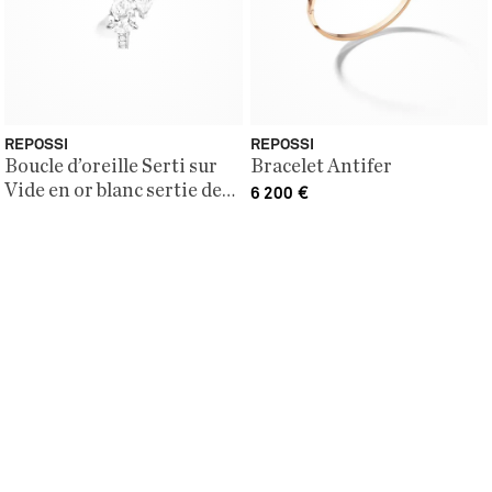
REPOSSI
REPOSSI
Boucle d’oreille Serti sur
Bracelet Antifer
Vide en or blanc sertie de
6 200
€
deux diamants taille poire