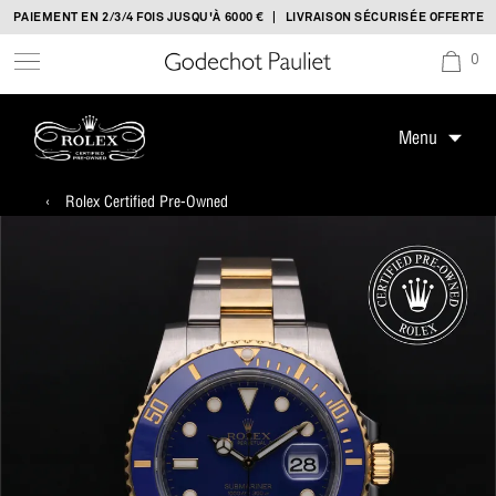
Skip
ENT EN 2/3/4 FOIS JUSQU'À 6000 € | LIVRAISON SÉCURISÉE OFFERTE
to
0
content
Menu
‹
Rolex Certified Pre-Owned
Rolex Certified Pre-Owned chez Godechot Pauliet
Notre sélection
Le programme
La Certification Rolex
Nous contacter