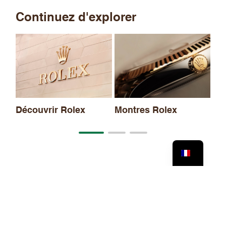
Continuez d'explorer
No
20
Découvrir Rolex
Montres Rolex