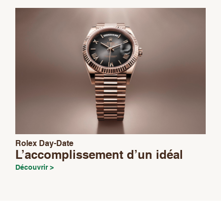
left
blank
Rolex Day-Date
L’accomplissement d’un idéal
Découvrir >