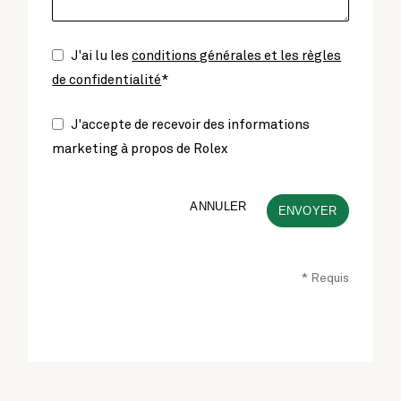
J'ai lu les
conditions générales et les règles
de confidentialité
*
J'accepte de recevoir des informations
marketing à propos de Rolex
ANNULER
ENVOYER
* Requis
This
field
should
be