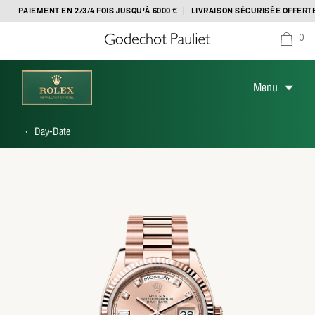
Skip
ENT EN 2/3/4 FOIS JUSQU'À 6000 € | LIVRAISON SÉCURISÉE OFFERTE
to
0
content
Menu
‹
Day-Date
Découvrir Rolex
Montres Rolex
Nouveaux modèles 2024
Savoir-faire horloger
Service
Le monde de Rolex
Nous contacter