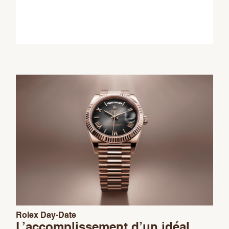
This
field
should
be
left
blank
Rolex Day-Date
L’accomplissement d’un idéal