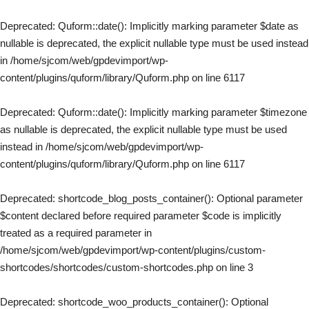
Deprecated
: Quform::date(): Implicitly marking parameter $date as
nullable is deprecated, the explicit nullable type must be used instead
in
/home/sjcom/web/gpdevimport/wp-
content/plugins/quform/library/Quform.php
on line
6117
Deprecated
: Quform::date(): Implicitly marking parameter $timezone
as nullable is deprecated, the explicit nullable type must be used
instead in
/home/sjcom/web/gpdevimport/wp-
Découvrir Rolex
content/plugins/quform/library/Quform.php
on line
6117
Montres Rolex
Nouveaux modèles 2024
Savoir-faire horloger
Deprecated
: shortcode_blog_posts_container(): Optional parameter
Service
$content declared before required parameter $code is implicitly
Le monde de Rolex
Nous contacter
treated as a required parameter in
/home/sjcom/web/gpdevimport/wp-content/plugins/custom-
shortcodes/shortcodes/custom-shortcodes.php
on line
3
Deprecated
: shortcode_woo_products_container(): Optional