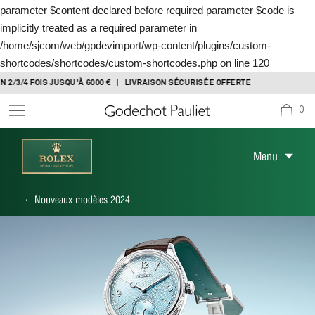
parameter $content declared before required parameter $code is
implicitly treated as a required parameter in
/home/sjcom/web/gpdevimport/wp-content/plugins/custom-
shortcodes/shortcodes/custom-shortcodes.php
on line
120
IS JUSQU'À 6000 € | LIVRAISON SÉCURISÉE OFFERTE
0
Menu
‹
Nouveaux modèles 2024