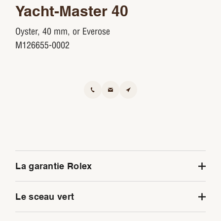
Yacht-Master 40
Oyster, 40 mm, or Everose
M126655-0002
La garantie Rolex
Afin de garantir leur précision et leur fiabilité, Rolex
Le sceau vert
soumet toutes les montres qui sortent de ses ateliers
à une série de tests particulièrement exigeants.
Tous les modèles Rolex bénéficient d’une garantie de