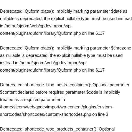
Deprecated
: Quform::date(): Implicitly marking parameter $date as
nullable is deprecated, the explicit nullable type must be used instead
in
/home/sjcom/web/gpdevimport/wp-
content/plugins/quform/library/Quform.php
on line
6117
Deprecated
: Quform::date(): Implicitly marking parameter $timezone
as nullable is deprecated, the explicit nullable type must be used
instead in
/home/sjcom/web/gpdevimport/wp-
Découvrir Rolex
content/plugins/quform/library/Quform.php
on line
6117
Montres Rolex
Nouveaux modèles 2024
Savoir-faire horloger
Deprecated
: shortcode_blog_posts_container(): Optional parameter
Service
$content declared before required parameter $code is implicitly
Le monde de Rolex
Nous contacter
treated as a required parameter in
/home/sjcom/web/gpdevimport/wp-content/plugins/custom-
shortcodes/shortcodes/custom-shortcodes.php
on line
3
Deprecated
: shortcode_woo_products_container(): Optional