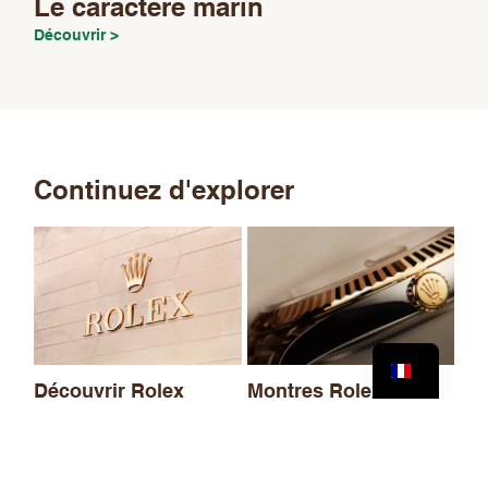
Le caractère marin
Découvrir >
Continuez d'explorer
No
20
Découvrir Rolex
Montres Rolex