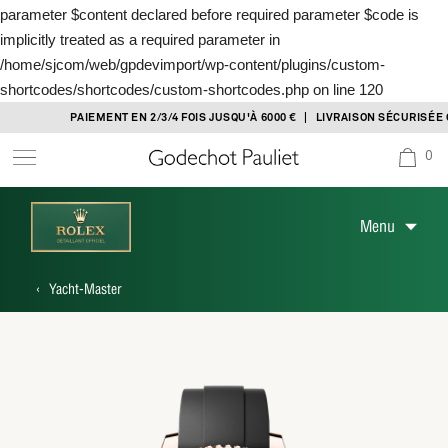
parameter $content declared before required parameter $code is
implicitly treated as a required parameter in
/home/sjcom/web/gpdevimport/wp-content/plugins/custom-
shortcodes/shortcodes/custom-shortcodes.php
on line
120
Skip
PAIEMENT EN 2/3/4 FOIS JUSQU'À 6000 € | LIVRAISON SÉCURISÉE OFFERTE
to
0
content
Menu
‹
Yacht-Master