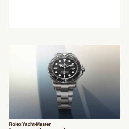
This
field
should
be
left
blank
Rolex Yacht-Master