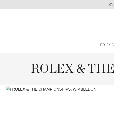
Skip
PA
to
content
ROLEX C
ROLEX & TH