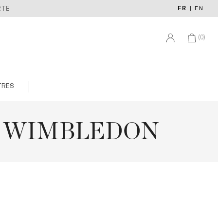
FR
|
EN
RTE
(0)
TRES
, WIMBLEDON