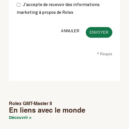
J'accepte de recevoir des informations
marketing à propos de Rolex
ANNULER
ENVOYER
* Requis
This
field
should
be
left
Rolex GMT-Master II
blank
En liens avec le monde
Découvrir >