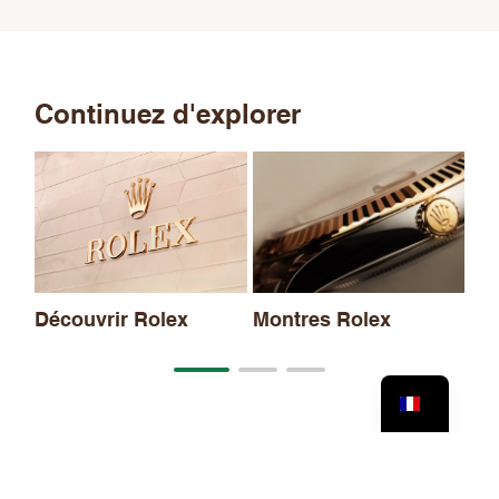
Continuez d'explorer
No
20
Découvrir Rolex
Montres Rolex